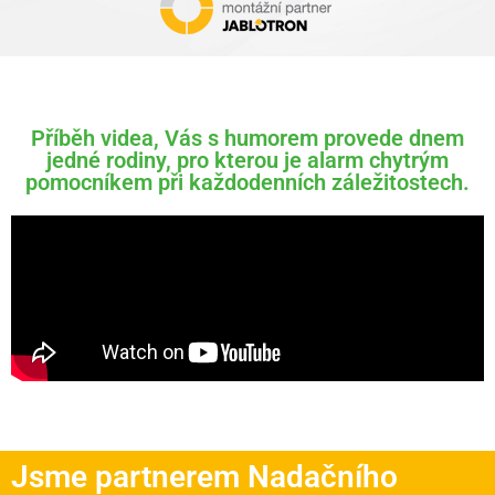
Příběh videa, Vás s humorem provede dnem
jedné rodiny, pro kterou je alarm chytrým
pomocníkem při každodenních záležitostech.
Jsme partnerem Nadačního