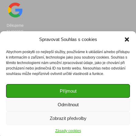
Děkujeme
za recenzi.
Spravovat Souhlas s cookies
Abychom poskytli co nejlepší služby, používáme k ukládání a/nebo přístupu
k informacím o zařízení, technologie jako jsou soubory cookies. Souhlas s
těmito technologiemi nám umožní zpracovávat údaje, jako je chování při
procházení nebo jedinečná ID na tomto webu. Nesouhlas nebo odvolání
souhlasu může nepříznivě ovlivnit určité vlastnosti a funkce.
Klepnutím přijměte marketingové
soubory cookie a povolte tento obsah
Příjmout
Odmítnout
Zobrazit předvolby
Zásady cookies
ELEKTROINSTALACE
REVIZE