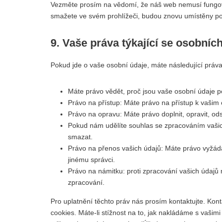
Vezměte prosím na vědomí, že náš web nemusí fungov
smažete ve svém prohlížeči, budou znovu umístěny po
9. Vaše práva týkající se osobníc
Pokud jde o vaše osobní údaje, máte následující práva
Máte právo vědět, proč jsou vaše osobní údaje p
Právo na přístup: Máte právo na přístup k vaši
Právo na opravu: Máte právo doplnit, opravit, ods
Pokud nám udělíte souhlas se zpracováním vašic
smazat.
Právo na přenos vašich údajů: Máte právo vyžáda
jinému správci.
Právo na námitku: proti zpracování vašich údajů
zpracování.
Pro uplatnění těchto práv nás prosím kontaktujte. Kon
cookies. Máte-li stížnost na to, jak nakládáme s vašim